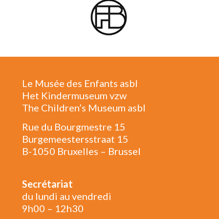
Le Musée des Enfants asbl
Het Kindermuseum vzw
The Children’s Museum asbl
Rue du Bourgmestre 15
Burgemeestersstraat 15
B-1050 Bruxelles – Brussel
Secrétariat
du lundi au vendredi
9h00 – 12h30