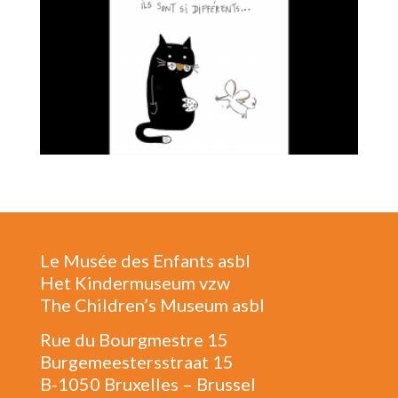
Le Musée des Enfants asbl
Het Kindermuseum vzw
The Children’s Museum asbl
Rue du Bourgmestre 15
Burgemeestersstraat 15
B-1050 Bruxelles – Brussel