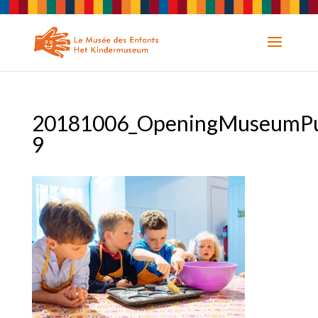
20181006_OpeningMuseumPu
9