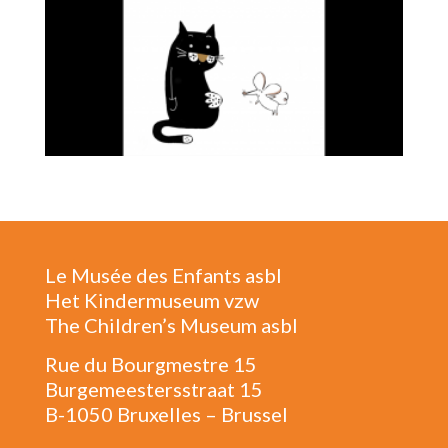
Le Musée des Enfants asbl
Het Kindermuseum vzw
The Children’s Museum asbl
Rue du Bourgmestre 15
Burgemeestersstraat 15
B-1050 Bruxelles – Brussel