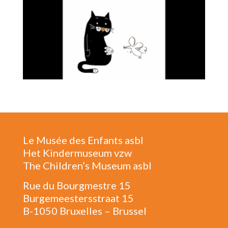
Le Musée des Enfants asbl
Het Kindermuseum vzw
The Children’s Museum asbl
Rue du Bourgmestre 15
Burgemeestersstraat 15
B-1050 Bruxelles – Brussel