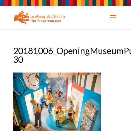
20181006_OpeningMuseumPu
30