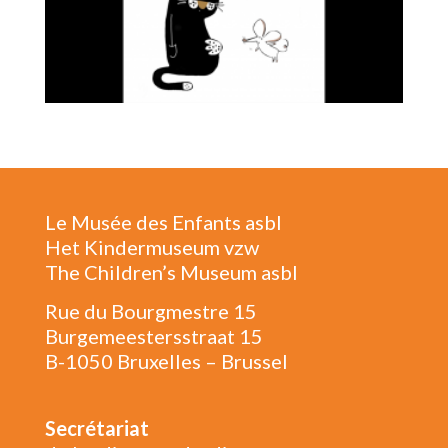
Le Musée des Enfants asbl
Het Kindermuseum vzw
The Children’s Museum asbl
Rue du Bourgmestre 15
Burgemeestersstraat 15
B-1050 Bruxelles – Brussel
Secrétariat