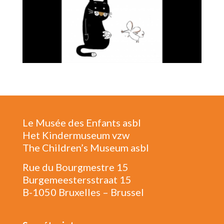
Le Musée des Enfants asbl
Het Kindermuseum vzw
The Children’s Museum asbl
Rue du Bourgmestre 15
Burgemeestersstraat 15
B-1050 Bruxelles – Brussel