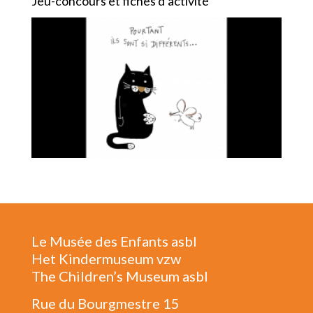
Jeu-concours et fiches d’activité
Le Musée des Enfants asbl
Het Kindermuseum vzw
The Children’s Museum asbl
Rue du Bourgmestre 15