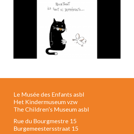
Le Musée des Enfants asbl
Het Kindermuseum vzw
The Children’s Museum asbl
Rue du Bourgmestre 15
Burgemeestersstraat 15