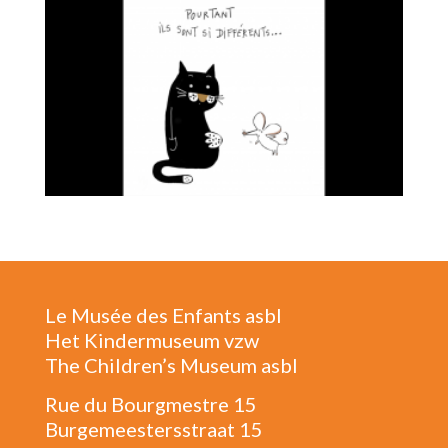
Le Musée des Enfants asbl
Het Kindermuseum vzw
The Children’s Museum asbl
Rue du Bourgmestre 15
Burgemeestersstraat 15