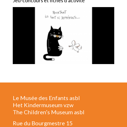
Jeu-concours et fiches d’activité
Le Musée des Enfants asbl
Het Kindermuseum vzw
The Children’s Museum asbl
Rue du Bourgmestre 15