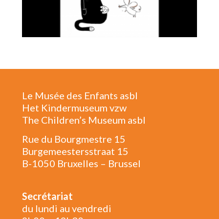
Le Musée des Enfants asbl
Het Kindermuseum vzw
The Children’s Museum asbl
Rue du Bourgmestre 15
Burgemeestersstraat 15
B-1050 Bruxelles – Brussel
Secrétariat
du lundi au vendredi