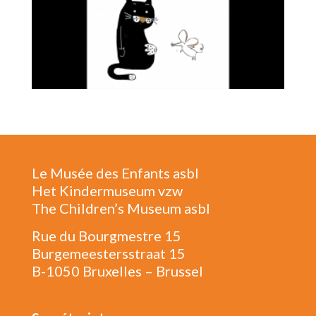
Le Musée des Enfants asbl
Het Kindermuseum vzw
The Children’s Museum asbl
Rue du Bourgmestre 15
Burgemeestersstraat 15
B-1050 Bruxelles – Brussel