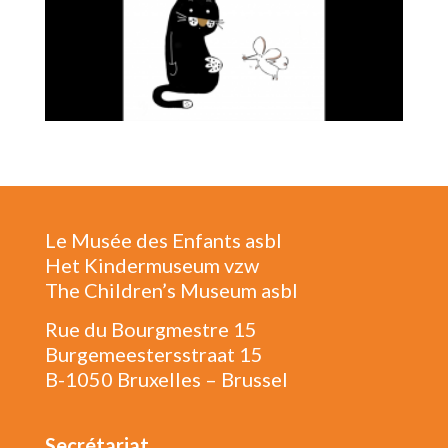
Le Musée des Enfants asbl
Het Kindermuseum vzw
The Children’s Museum asbl
Rue du Bourgmestre 15
Burgemeestersstraat 15
B-1050 Bruxelles – Brussel
Secrétariat