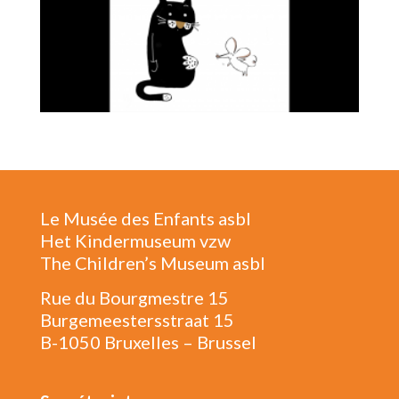
Le Musée des Enfants asbl
Het Kindermuseum vzw
The Children’s Museum asbl
Rue du Bourgmestre 15
Burgemeestersstraat 15
B-1050 Bruxelles – Brussel