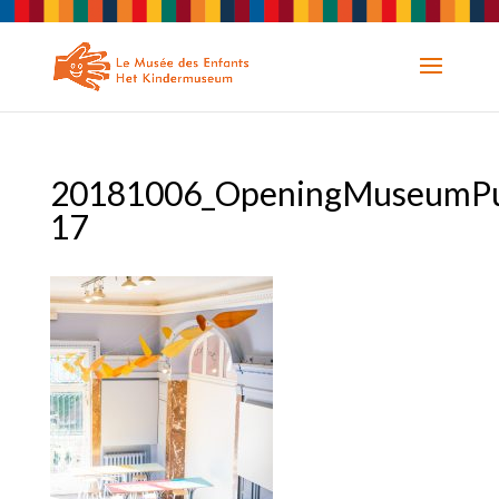
20181006_OpeningMuseumPu
17