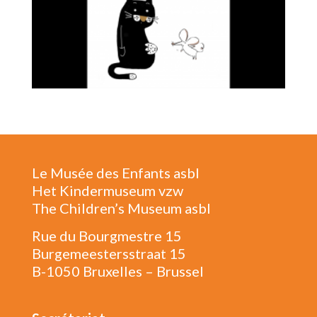
Le Musée des Enfants asbl
Het Kindermuseum vzw
The Children’s Museum asbl
Rue du Bourgmestre 15
Burgemeestersstraat 15
B-1050 Bruxelles – Brussel