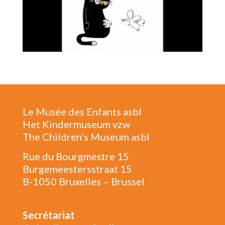
Le Musée des Enfants asbl
Het Kindermuseum vzw
The Children’s Museum asbl
Rue du Bourgmestre 15
Burgemeestersstraat 15
B-1050 Bruxelles – Brussel
Secrétariat