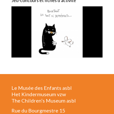
Jeu-concours et fiches d’activité
Le Musée des Enfants asbl
Het Kindermuseum vzw
The Children’s Museum asbl
Rue du Bourgmestre 15