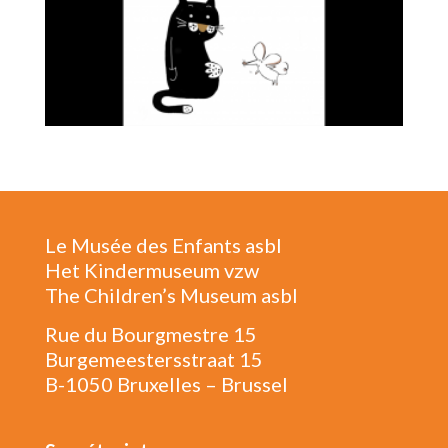
Le Musée des Enfants asbl
Het Kindermuseum vzw
The Children’s Museum asbl
Rue du Bourgmestre 15
Burgemeestersstraat 15
B-1050 Bruxelles – Brussel