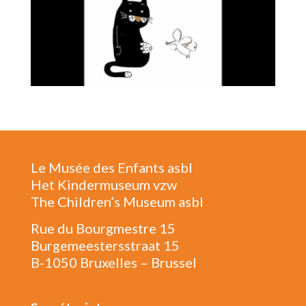
Le Musée des Enfants asbl
Het Kindermuseum vzw
The Children’s Museum asbl
Rue du Bourgmestre 15
Burgemeestersstraat 15
B-1050 Bruxelles – Brussel