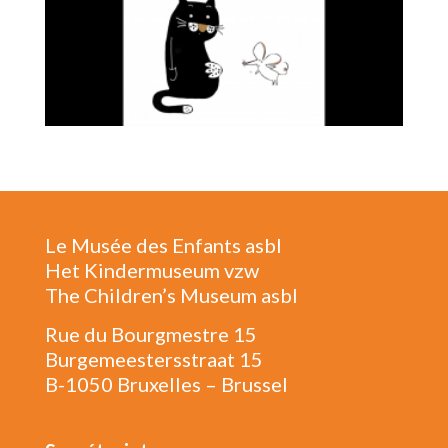
Le Musée des Enfants asbl
Het Kindermuseum vzw
The Children’s Museum asbl
Rue du Bourgmestre 15
Burgemeestersstraat 15
B-1050 Bruxelles – Brussel