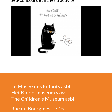
Jeu-concours et fiches d’activité
Le Musée des Enfants asbl
Het Kindermuseum vzw
The Children’s Museum asbl
Rue du Bourgmestre 15