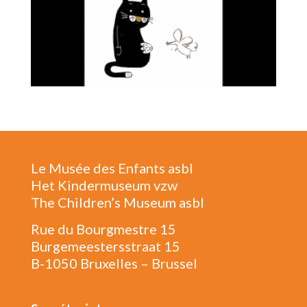
Le Musée des Enfants asbl
Het Kindermuseum vzw
The Children’s Museum asbl
Rue du Bourgmestre 15
Burgemeestersstraat 15
B-1050 Bruxelles – Brussel