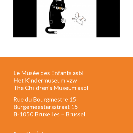
Le Musée des Enfants asbl
Het Kindermuseum vzw
The Children’s Museum asbl
Rue du Bourgmestre 15
Burgemeestersstraat 15
B-1050 Bruxelles – Brussel