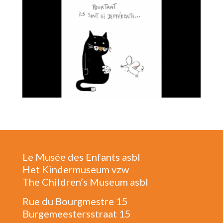
Le Musée des Enfants asbl
Het Kindermuseum vzw
The Children’s Museum asbl
Rue du Bourgmestre 15
Burgemeestersstraat 15