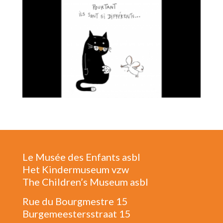
Le Musée des Enfants asbl
Het Kindermuseum vzw
The Children’s Museum asbl
Rue du Bourgmestre 15
Burgemeestersstraat 15