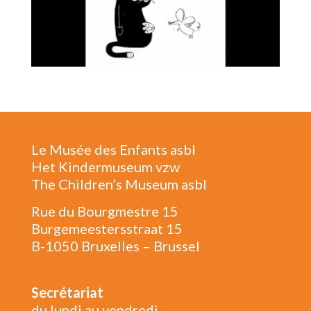
Le Musée des Enfants asbl
Het Kindermuseum vzw
The Children’s Museum asbl
Rue du Bourgmestre 15
Burgemeestersstraat 15
B-1050 Bruxelles – Brussel
Secrétariat
du lundi au vendredi