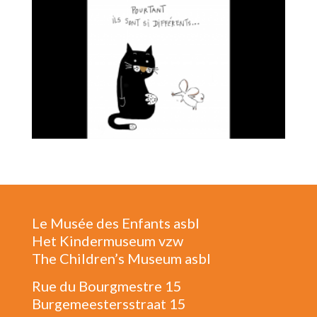
Le Musée des Enfants asbl
Het Kindermuseum vzw
The Children’s Museum asbl
Rue du Bourgmestre 15
Burgemeestersstraat 15