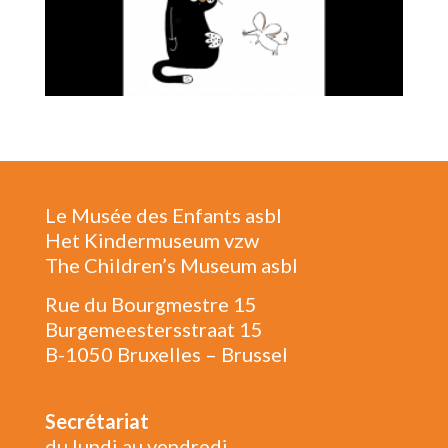
Le Musée des Enfants asbl
Het Kindermuseum vzw
The Children’s Museum asbl
Rue du Bourgmestre 15
Burgemeestersstraat 15
B-1050 Bruxelles – Brussel
Secrétariat
du lundi au vendredi