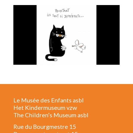
Le Musée des Enfants asbl
Het Kindermuseum vzw
The Children’s Museum asbl
Rue du Bourgmestre 15