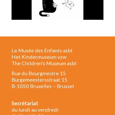
Le Musée des Enfants asbl
Het Kindermuseum vzw
The Children’s Museum asbl
Rue du Bourgmestre 15
Burgemeestersstraat 15
B-1050 Bruxelles – Brussel
Secrétariat
du lundi au vendredi