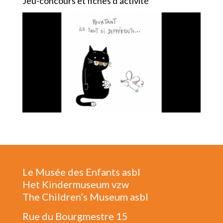
Jeu-concours et fiches d’activité
Le Musée des Enfants asbl
Het Kindermuseum vzw
The Children’s Museum asbl
Rue du Bourgmestre 15