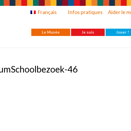
Français
Infos pratiques
Aider le 
Le Musée
Je suis
Jouer !
umSchoolbezoek-46